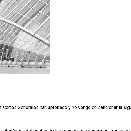
s Cortes Generales han aprobado y Yo vengo en sancionar la sig
d autonómica del pueblo de las provincias valencianas, tras su et