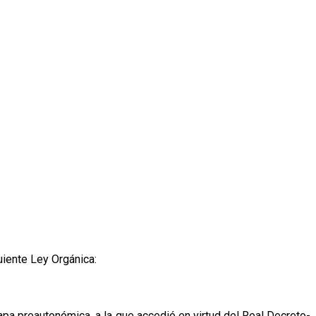
uiente Ley Orgánica:
apa preautonómica, a la que accedió en virtud del Real Decreto-