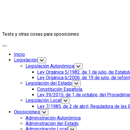
Tests y otras cosas para oposiciones
Ampliar
el
Inicio
menú
Padre
Legislación
Alternar
el
de
Padre
Legislación Autonómica
Alternar
menú
la
el
de
Página
Ley Orgánica 5/1982, de 1 de julio, de Estat
hijo
menú
página
la
actual:
Ley Orgánica 6/2006, de 19 de julio, de refor
hijo
actual
página
Legislación del Estado
Alternar
actual
el
Constitución Española.
menú
Ley 39/2015, de 1 de octubre, del Procedimi
hijo
Legislación Local
Alternar
el
Ley 7/1985, de 2 de abril, Reguladora de las
menú
Oposiciones
Alternar
hijo
el
Administración Autonómica
menú
Administración del Estado
hijo
Administración Local
Alternar