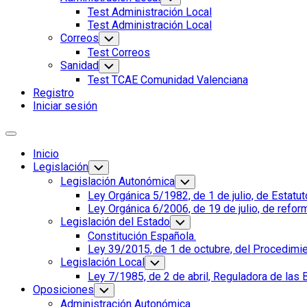
el
Test Administración Local
menú
Test Administración Local
hijo
Correos
Alternar
el
Test Correos
menú
Sanidad
Alternar
hijo
el
Test TCAE Comunidad Valenciana
menú
Registro
hijo
Iniciar sesión
Ampliar
el
Inicio
menú
Padre
Legislación
Alternar
el
de
Padre
Legislación Autonómica
Alternar
menú
la
el
de
Página
Ley Orgánica 5/1982, de 1 de julio, de Estat
hijo
menú
página
la
actual:
Ley Orgánica 6/2006, de 19 de julio, de refor
hijo
actual
página
Legislación del Estado
Alternar
actual
el
Constitución Española.
menú
Ley 39/2015, de 1 de octubre, del Procedimi
hijo
Legislación Local
Alternar
el
Ley 7/1985, de 2 de abril, Reguladora de las
menú
Oposiciones
Alternar
hijo
el
Administración Autonómica