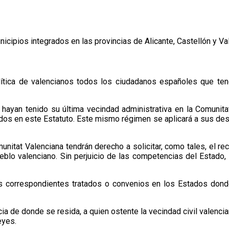
nicipios integrados en las provincias de Alicante, Castellón y Va
lítica de valencianos todos los ciudadanos españoles que ten
hayan tenido su última vecindad administrativa en la Comunita
os en este Estatuto. Este mismo régimen se aplicará a sus desce
nitat Valenciana tendrán derecho a solicitar, como tales, el r
l pueblo valenciano. Sin perjuicio de las competencias del Estad
 los correspondientes tratados o convenios en los Estados don
cia de donde se resida, a quien ostente la vecindad civil valenci
eyes.