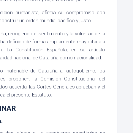
adición humanista, afirma su compromiso con
onstruir un orden mundial pacífico y justo.
ña, recogiendo el sentimiento y la voluntad de la
 ha definido de forma ampliamente mayoritaria a
. La Constitución Española, en su artículo
alidad nacional de Cataluña como nacionalidad.
ho inalienable de Cataluña al autogobierno, los
nes proponen, la Comisión Constitucional del
dos acuerda, las Cortes Generales aprueban y el
ica el presente Estatuto.
INAR
a.
alidad, ejerce su autogobierno constituida en